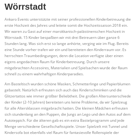
Wörrstadt
Ankaro Events unterstützte mit seiner professionellen Kinderbetreuung die
erste Hochzeit des Jahres und leitete somit die Hochzeitssaison 2018 ein.
Wir waren zu Gast auf einer marokkanisch-palästinenschen Hochzeit in
Wörrstadt. 15 Kinder bespaßten wir mit drei Betreuern über ganze 6
Stunden lang. Was sich erst so lange anhörte, verging wie im Flug. Bereits
eine Stunde vorher trafen wir ein und bereiteten den Kinderraum vor. Es
herrschten Traumbedingungen, denn die Location verfügte über einen
eigens angedachten Raum für Kinderbetreuung. Durch unsere
mitgebrachten Accesoires, Materialien und Spielsachen wurde der Raum
schnell zu einem wahrhaftigen Kinderparadies.
Am Basteltisch wurden schöne Masken, Schmetterlinge und Papierblumen
gebastelt. Natürlich erfreuten sich auch das Kinderschminken und die
Glitzertattos wie immer größter Beliebtheit. Die großen Altersunterschiede
der Kinder (2-10 Jahren) bereiteten uns keine Probleme, da wir Spielzeug
für alle Altersklassen mitgebracht hatten. Die kleinen Mädchen erfreuten
sich stundenlang an den Puppen, die Jungs an Lego und den Autos auf dem
Autoteppich. Für die älteren gab es ein extra Bastelprogramm und jede
Menge verschiedene Gesellschaftsspiele. Unser Spielzelt mit Tunnel und
Kindersofa bot ebenfalls viel Raum für fantasievolle Rollenspiele der