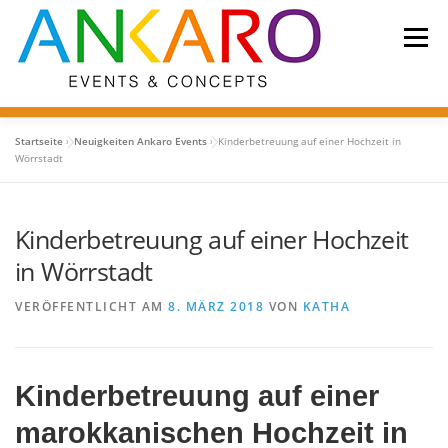
Zum
Inhalt
Menü
springen
Startseite
»
Neuigkeiten Ankaro Events
»
Kinderbetreuung auf einer Hochzeit in
Wörrstadt
LEISTUNGEN
KONZEPT
ÜBER UNS
Kinderbetreuung auf einer Hochzeit
REFERENZEN/PARTNER
KONTAKT
in Wörrstadt
VERÖFFENTLICHT AM
8. MÄRZ 2018
VON
KATHA
Kinderbetreuung auf einer
marokkanischen Hochzeit in