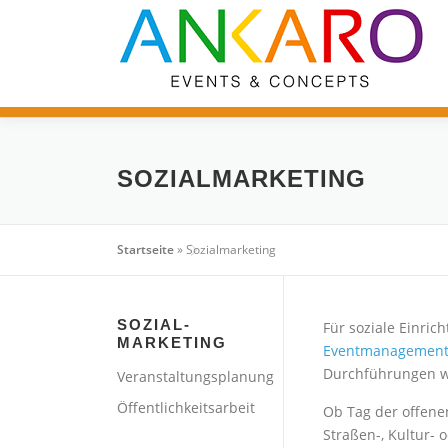
Zum
Inhalt
springen
SOZIALMARKETING
Startseite
»
Sozialmarketing
SOZIAL-
Für soziale Einri
MARKETING
Eventmanagementt
Durchführungen w
Veranstaltungsplanung
Öffentlichkeitsarbeit
Ob Tag der offenen
Straßen-, Kultur- 