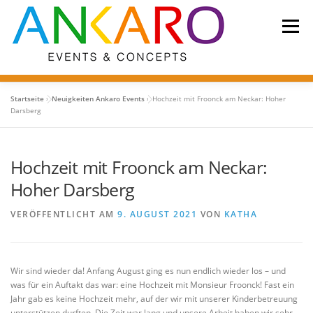
Zum
Inhalt
Menü
springen
Startseite
»
Neuigkeiten Ankaro Events
»
Hochzeit mit Froonck am Neckar: Hoher
Darsberg
LEISTUNGEN
KONZEPT
ÜBER UNS
Hochzeit mit Froonck am Neckar:
REFERENZEN/PARTNER
KONTAKT
Hoher Darsberg
VERÖFFENTLICHT AM
9. AUGUST 2021
VON
KATHA
Wir sind wieder da! Anfang August ging es nun endlich wieder los – und
was für ein Auftakt das war: eine Hochzeit mit Monsieur Froonck! Fast ein
Jahr gab es keine Hochzeit mehr, auf der wir mit unserer Kinderbetreuung
unterstützen durften. Die Zeit war lang und unsere Arbeit haben wir sehr