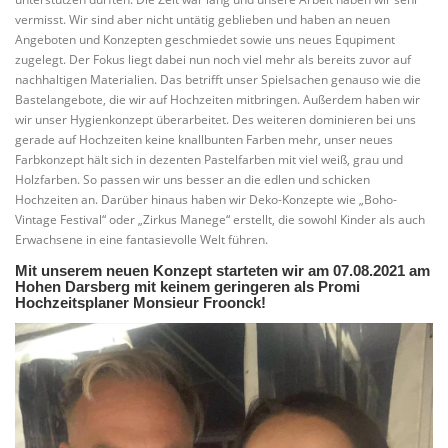
vermisst. Wir sind aber nicht untätig geblieben und haben an neuen
Angeboten und Konzepten geschmiedet sowie uns neues Equpiment
zugelegt. Der Fokus liegt dabei nun noch viel mehr als bereits zuvor auf
nachhaltigen Materialien. Das betrifft unser Spielsachen genauso wie die
Bastelangebote, die wir auf Hochzeiten mitbringen. Außerdem haben wir
wir unser Hygienkonzept überarbeitet. Des weiteren dominieren bei uns
gerade auf Hochzeiten keine knallbunten Farben mehr, unser neues
Farbkonzept hält sich in dezenten Pastelfarben mit viel weiß, grau und
Holzfarben. So passen wir uns besser an die edlen und schicken
Hochzeiten an. Darüber hinaus haben wir Deko-Konzepte wie „Boho-
Vintage Festival“ oder „Zirkus Manege“ erstellt, die sowohl Kinder als auch
Erwachsene in eine fantasievolle Welt führen.
Mit unserem neuen Konzept starteten wir am 07.08.2021 am
Hohen Darsberg mit keinem geringeren als Promi
Hochzeitsplaner Monsieur Froonck!