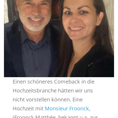
Einen schöneres Comeback in die
Hochzeitsbranche hätten wir uns
nicht vorstellen können. Eine
Hochzeit mit
Monsieur Froonck
,
(Froonck Matthée, bekannt u.a. aus